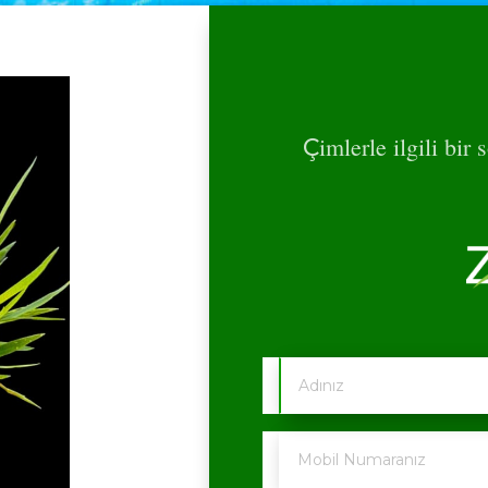
imlerle ilgili bi
Ç