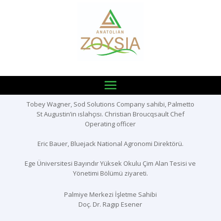
David Douget Bladerunner firma sahibi (Zoysia Man
)
Tobey Wagner, Sod Solutions Company sahibi, Palmetto
St Augustin’in ıslahçısı. Christian Broucqsault Chef
Operating officer
Eric Bauer, Bluejack National Agronomi Direktörü.
Ege Üniversitesi Bayındır Yüksek Okulu Çim Alan Tesisi ve
Yönetimi Bölümü ziyareti.
Palmiye Merkezi İşletme Sahibi
Doç. Dr. Ragıp Esener