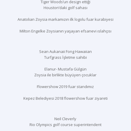
Tiger Woods’un design ettiği
Houston’daki golf sahası
Anatolian Zoysia markamızın ilk logolu fuar kurabiyesi
Milton Engelke Zoysianın yaşayan efsanevi ıslahçısı
Sean Aukanaii Fong Hawaiian
Turfgrass İşletme sahibi
Elanur- Mustafa Gülgün
Zoysia ile birlikte büyüyen çocuklar
Flowershow 2019 fuar standımız
Kepez Belediyesi 2018 flowershow fuar ziyareti
Neil Cleverly
Rio Olympics golf course superintendent