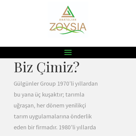
HIKAYEMIZ DEVAM EDIYOR
Biz Çimiz?
Gülgünler Group 1970’li yıllardan
bu yana üç kuşaktır; tarımla
uğraşan, her dönem yenilikçi
tarım uygulamalarına önderlik
eden bir firmadır. 1980’li yıllarda